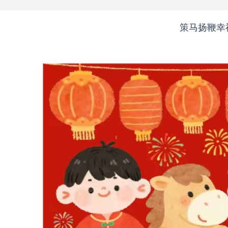
策马扬鞭幸