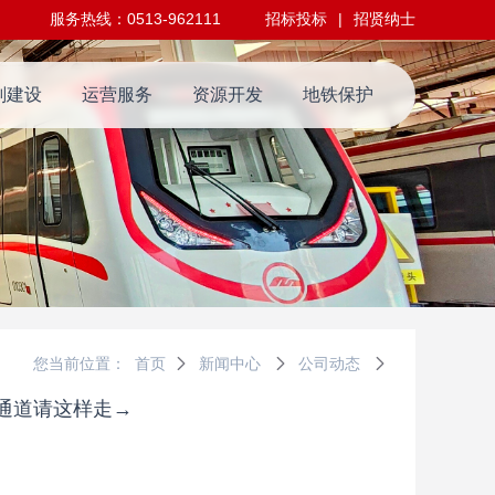
服务热线：0513-962111
招标投标
|
招贤纳士
划建设
运营服务
资源开发
地铁保护
您当前位置：
首页
新闻中心
公司动态
好通道请这样走→