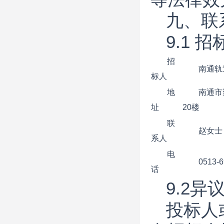
九、联
9.1 
招
南通轨
标人
地
南通市
址
20楼
联
赵女士
系人
电
0513-
话
9.
2
异
投标人